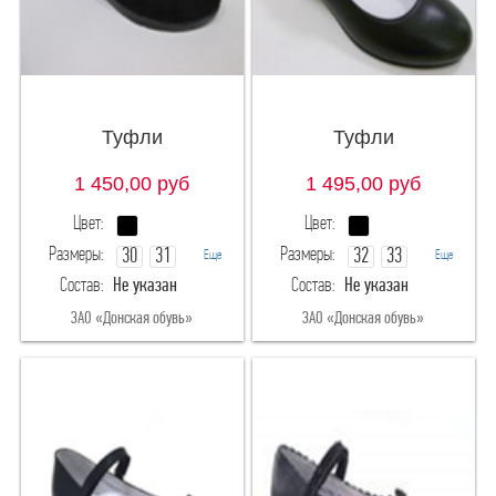
Туфли
Туфли
1 450,00
руб
1 495,00
руб
Цвет:
Цвет:
Размеры:
Размеры:
30
31
32
33
Еще
Еще
Состав:
Не указан
Состав:
Не указан
32
33
34
35
ЗАО «Донская обувь»
ЗАО «Донская обувь»