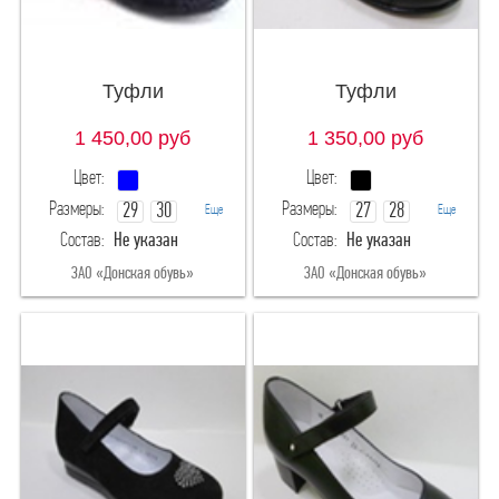
Туфли
Туфли
1 450,00
руб
1 350,00
руб
Цвет:
Цвет:
Размеры:
Размеры:
29
30
27
28
Еще
Еще
Состав:
Не указан
Состав:
Не указан
31
32
29
30
ЗАО «Донская обувь»
ЗАО «Донская обувь»