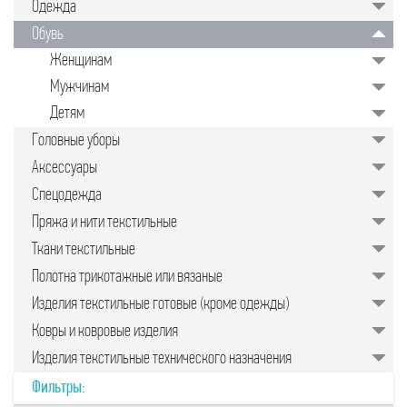
Одежда
значительно упрощает задачу для
руководителей предприятий,
Обувь
менеджеров по закупкам или
специалистов отдела продаж.
Женщинам
Подобрать качественные изделия в
нужном количестве, минуя
Мужчинам
посредников, позволяет закупочная
торговая площадка в интернете.
Детям
Головные уборы
Аксессуары
Спецодежда
Пряжа и нити текстильные
Ткани текстильные
Полотна трикотажные или вязаные
Изделия текстильные готовые (кроме одежды)
Ковры и ковровые изделия
Изделия текстильные технического назначения
Фильтры: