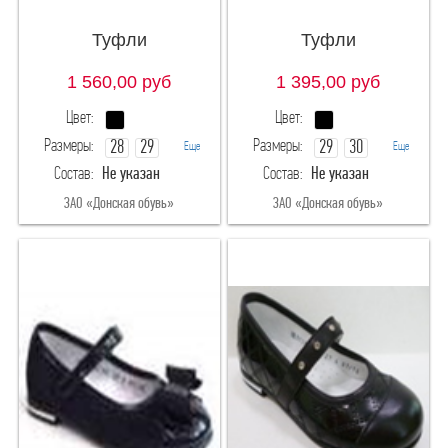
Туфли
Туфли
1 560,00
руб
1 395,00
руб
Цвет:
Цвет:
Размеры:
Размеры:
28
29
29
30
Еще
Еще
Состав:
Не указан
Состав:
Не указан
30
31
31
32
ЗАО «Донская обувь»
ЗАО «Донская обувь»