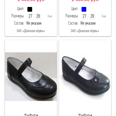
Цвет:
Цвет:
Размеры:
Размеры:
27
28
27
28
Еще
Еще
Состав:
Не указан
Состав:
Не указан
29
30
29
30
ЗАО «Донская обувь»
ЗАО «Донская обувь»
Туфли
Туфли