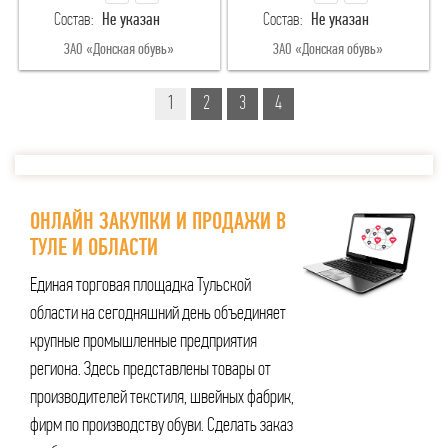
Состав:
Не указан
Состав:
Не указан
34
35
34
35
ЗАО «Донская обувь»
ЗАО «Донская обувь»
1
2
3
4
ОНЛАЙН ЗАКУПКИ И ПРОДАЖИ В
ТУЛЕ И ОБЛАСТИ
Единая торговая площадка Тульской
области на сегодняшний день объединяет
крупные промышленные предприятия
региона. Здесь представлены товары от
производителей текстиля, швейных фабрик,
фирм по производству обуви. Сделать заказ