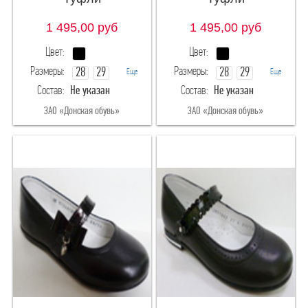
1 495,00
руб
1 495,00
руб
Цвет:
Цвет:
Размеры:
Размеры:
28
29
28
29
Еще
Еще
Состав:
Не указан
Состав:
Не указан
30
31
30
31
ЗАО «Донская обувь»
ЗАО «Донская обувь»