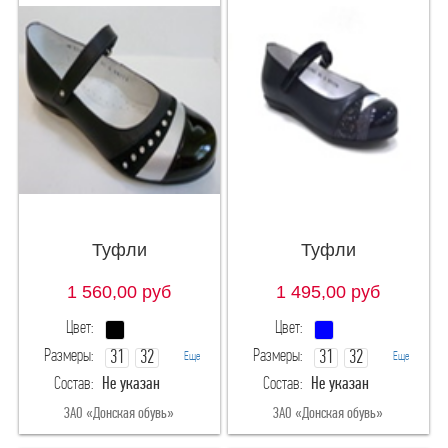
Туфли
Туфли
1 560,00
руб
1 495,00
руб
Цвет:
Цвет:
Размеры:
Размеры:
31
32
31
32
Еще
Еще
Состав:
Не указан
Состав:
Не указан
33
34
33
34
ЗАО «Донская обувь»
ЗАО «Донская обувь»