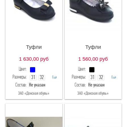
Туфли
Туфли
1 630,00
руб
1 560,00
руб
Цвет:
Цвет:
Размеры:
Размеры:
31
32
31
32
Еще
Еще
Состав:
Не указан
Состав:
Не указан
33
34
33
34
ЗАО «Донская обувь»
ЗАО «Донская обувь»