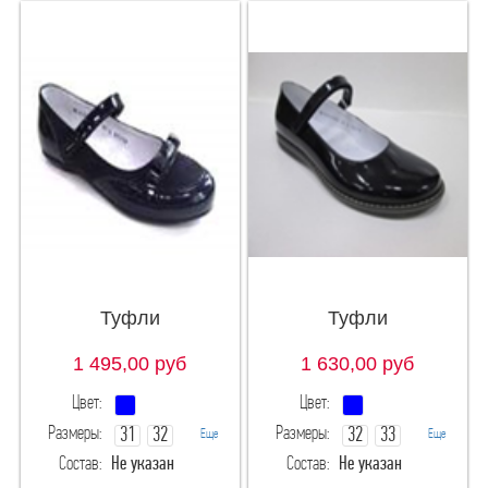
Туфли
Туфли
1 495,00
руб
1 630,00
руб
Цвет:
Цвет:
Размеры:
Размеры:
31
32
32
33
Еще
Еще
Состав:
Не указан
Состав:
Не указан
33
34
34
35