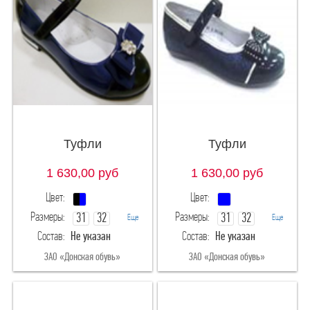
Туфли
Туфли
1 630,00
руб
1 630,00
руб
Цвет:
Цвет:
Размеры:
Размеры:
31
32
31
32
Еще
Еще
Состав:
Не указан
Состав:
Не указан
33
34
33
34
ЗАО «Донская обувь»
ЗАО «Донская обувь»