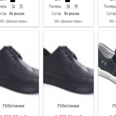
меры:
Размеры:
Размеры
34
35
38
39
став:
Не указан
Состав:
Не указан
Состав
36
ЗАО «Донская обувь»
ЗАО «Донская обувь»
ЗАО 
П/ботинки
П/ботинки
П