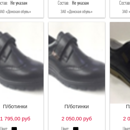
став:
Не указан
Состав:
Не указан
Состав
34
35
34
35
ЗАО «Донская обувь»
ЗАО «Донская обувь»
ЗАО 
П/ботинки
П/ботинки
П
1 795,00
руб
2 050,00
руб
2 
Цвет:
Цвет:
Цвет