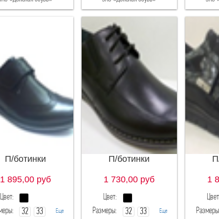
П/ботинки
П/ботинки
П
1 895,00
руб
1 730,00
руб
1 
Цвет:
Цвет:
Цвет
меры:
Размеры:
Размеры
32
33
32
33
Еще
Еще