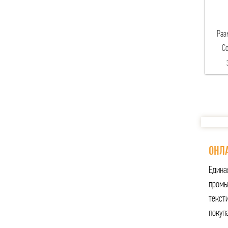
Раз
Со
ОНЛА
Едина
промы
тексти
покуп