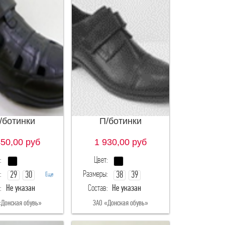
/ботинки
П/ботинки
450,00
руб
1 930,00
руб
:
Цвет:
:
Размеры:
29
30
38
39
Еще
:
Не указан
Состав:
Не указан
31
32
40
«Донская обувь»
ЗАО «Донская обувь»