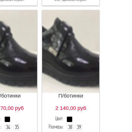
/ботинки
П/ботинки
870,00
руб
2 140,00
руб
:
Цвет:
:
Размеры:
34
35
38
39