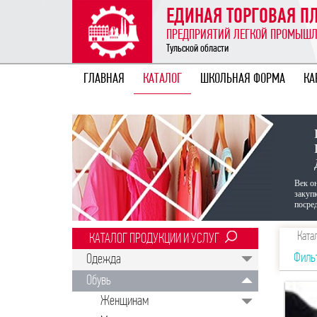
ЕДИНАЯ ТОРГОВАЯ 
ПРЕДПРИЯТИЙ ЛЕГКОЙ ПРОМЫШ
Тульской области
ГЛАВНАЯ
КАТАЛОГ
ШКОЛЬНАЯ ФОРМА
КА
Век о
закуп
посред
Ката
КАТАЛОГ ПРОДУКЦИИ И УСЛУГ
Филь
Одежда
Обувь
Женщинам