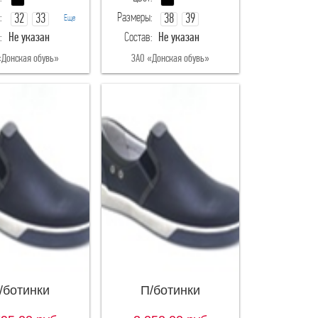
:
Размеры:
32
33
38
39
Еще
:
Не указан
Состав:
Не указан
34
35
40
«Донская обувь»
ЗАО «Донская обувь»
/ботинки
П/ботинки