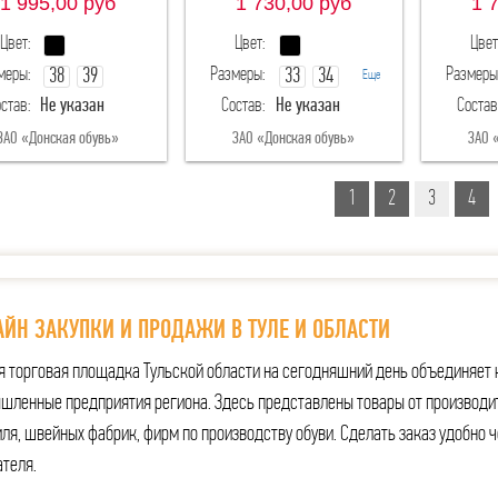
1 995,00
руб
1 730,00
руб
1 
Цвет:
Цвет:
Цвет
меры:
Размеры:
Размеры
38
39
33
34
Еще
став:
Не указан
Состав:
Не указан
Состав
40
35
36
ЗАО «Донская обувь»
ЗАО «Донская обувь»
ЗАО 
1
2
3
4
ЙН ЗАКУПКИ И ПРОДАЖИ В ТУЛЕ И ОБЛАСТИ
я торговая площадка Тульской области на сегодняшний день объединяет 
шленные предприятия региона. Здесь представлены товары от производи
ля, швейных фабрик, фирм по производству обуви. Сделать заказ удобно ч
ателя.