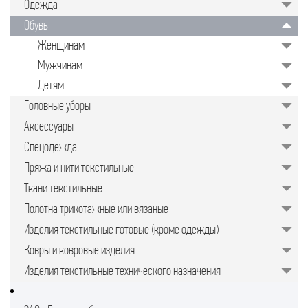
Одежда
значительно упрощает задачу для
руководителей предприятий,
Обувь
менеджеров по закупкам или
специалистов отдела продаж.
Женщинам
Подобрать качественные изделия в
нужном количестве, минуя
Мужчинам
посредников, позволяет закупочная
торговая площадка в интернете.
Детям
Головные уборы
Аксессуары
Спецодежда
Пряжа и нити текстильные
Ткани текстильные
Полотна трикотажные или вязаные
Изделия текстильные готовые (кроме одежды)
Ковры и ковровые изделия
Изделия текстильные технического назначения