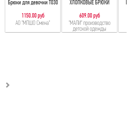
Брюки для девочки Т030
ХЛОПКОВЫЕ БРЮКИ
Б
1150.00 руб
609.00 руб
АО "МПШО Смена"
"МАЛИ" производство
детской одежды