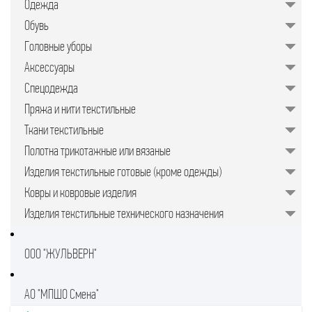
Одежда
значительно упрощает задачу для
руководителей предприятий,
Обувь
менеджеров по закупкам или
специалистов отдела продаж.
Головные уборы
Подобрать качественные изделия в
нужном количестве, минуя
Аксессуары
посредников, позволяет закупочная
торговая площадка в интернете.
Спецодежда
Пряжа и нити текстильные
Ткани текстильные
Полотна трикотажные или вязаные
Изделия текстильные готовые (кроме одежды)
Ковры и ковровые изделия
Изделия текстильные технического назначения
ООО "ЖУЛЬВЕРН"
АО "МПШО Смена"