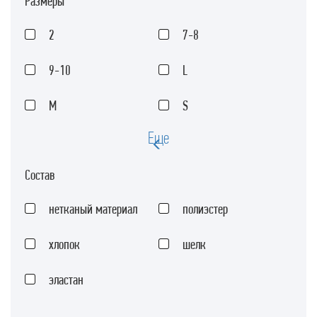
Размеры
2
7-8
9-10
L
M
S
Еще
Б
М
Состав
11-12
12-14
нетканый материал
полиэстер
14-16
16-18
хлопок
шелк
18-20
20-22
эластан
22-24
23