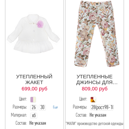
УТЕПЛЕННЫЙ
УТЕПЛЕННЫЕ
ЖАКЕТ
ДЖИНСЫ ДЛЯ
ДЕВОЧКИ
699,00
руб
809,00
руб
Цвет:
Цвет:
Размеры:
Размеры:
26
30
28(рост98-104)
Еще
Материал:
Состав:
Не указан
хб
32
Состав:
Не указан
"МАЛИ" производство детской одежды
28(рост98-104)