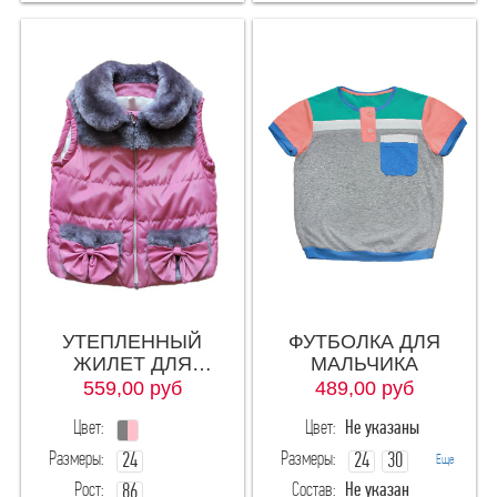
"МАЛИ" производство детской одежды
УТЕПЛЕННЫЙ
ФУТБОЛКА ДЛЯ
ЖИЛЕТ ДЛЯ
МАЛЬЧИКА
ДЕВОЧКИ
559,00
руб
489,00
руб
Цвет:
Цвет:
Не указаны
Размеры:
Размеры:
24
24
30
Еще
Рост:
Состав:
Не указан
86
32