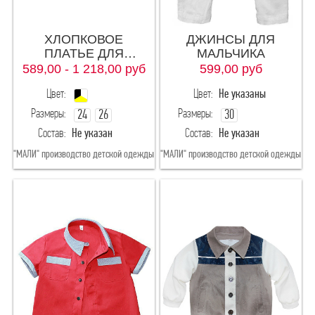
140-72
140-76
ХЛОПКОВОЕ
ДЖИНСЫ ДЛЯ
140
146-72
ПЛАТЬЕ ДЛЯ
МАЛЬЧИКА
ДЕВОЧКИ
589,00 - 1 218,00
руб
599,00
руб
146-68
146-76
Цвет:
Цвет:
Не указаны
146-80
146
Размеры:
Размеры:
24
26
30
Состав:
Не указан
Состав:
Не указан
28(рост92)
146-152
152-72
"МАЛИ" производство детской одежды
"МАЛИ" производство детской одежды
152-76
152-80
152-84
152
158-76
158-80
158-88
158-84