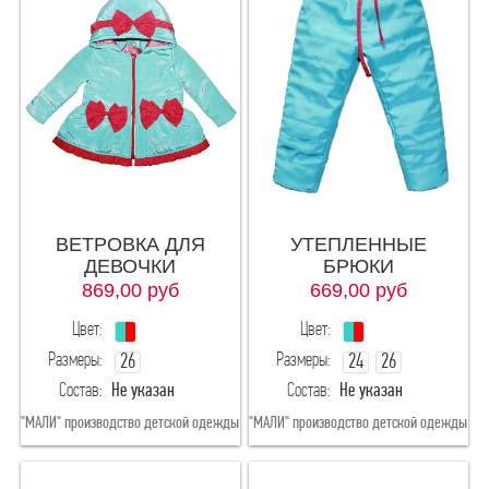
Цвета
Синий
бл.розовый
ВЕТРОВКА ДЛЯ
УТЕПЛЕННЫЕ
ДЕВОЧКИ
БРЮКИ
869,00
руб
669,00
руб
Цвет:
Цвет:
Размеры:
Размеры:
26
24
26
Состав:
Не указан
Состав:
Не указан
28(рост98-104)
28(рост98-104)
"МАЛИ" производство детской одежды
"МАЛИ" производство детской одежды