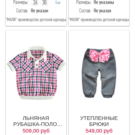
Размеры:
Размеры:
Не указаны
26
30
Еще
Состав:
Не указан
Состав:
Не указан
32
"МАЛИ" производство детской одежды
"МАЛИ" производство детской одежды
28(рост98-104)
ЛЬНЯНАЯ
УТЕПЛЕННЫЕ
РУБАШКА-ПОЛО/
БРЮКИ
короткий рукав
509,00
руб
549,00
руб