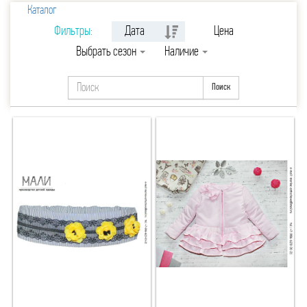
42
44
Каталог
Фильтры:
Дата
Цена
46
48
Выбрать сезон
Наличие
50
52
Поиск
56-62
60
64
68
72
76
80
84
88
92
96
XL