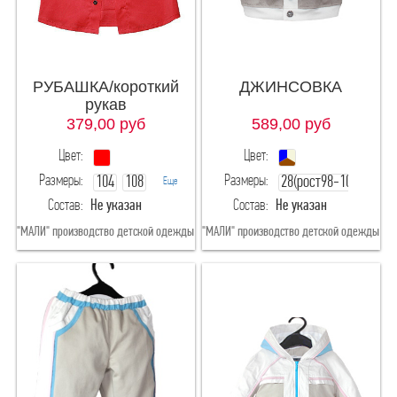
158
164-76
164-80
164-84
РУБАШКА/короткий
ДЖИНСОВКА
164-88
164
рукав
379,00
руб
589,00
руб
170-84
170-88
Цвет:
Цвет:
Размеры:
Размеры:
104
108
28(рост98-104)
Еще
170-96
170-80
Состав:
Не указан
Состав:
Не указан
116
170
176-84
"МАЛИ" производство детской одежды
"МАЛИ" производство детской одежды
122-60
176-96
176
182-100
182-96
XXL
XXXL