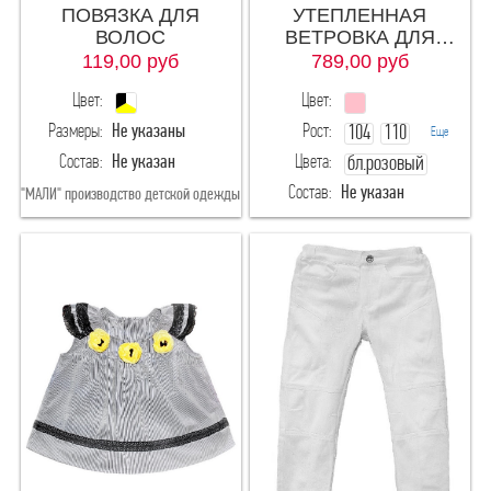
100
104
ПОВЯЗКА ДЛЯ
УТЕПЛЕННАЯ
ВОЛОС
ВЕТРОВКА ДЛЯ
ДЕВОЧКИ
119,00
руб
789,00
руб
108
116-60
Цвет:
Цвет:
116
116-122
Размеры:
Не указаны
Рост:
104
110
Еще
Состав:
Не указан
Цвета:
бл.розовый
116
122
122-60
122-64
Состав:
Не указан
"МАЛИ" производство детской одежды
122
128-64
"МАЛИ" производство детской одежды
128-60
128-68
128
134-64
134-68
134-72
134
140-68