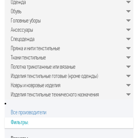
Одежда
значительно упрощает задачу для
руководителей предприятий,
Обувь
менеджеров по закупкам или
специалистов отдела продаж.
Головные уборы
Подобрать качественные изделия в
нужном количестве, минуя
Аксессуары
посредников, позволяет закупочная
торговая площадка в интернете.
Спецодежда
Пряжа и нити текстильные
Ткани текстильные
Полотна трикотажные или вязаные
Изделия текстильные готовые (кроме одежды)
Ковры и ковровые изделия
Изделия текстильные технического назначения
Все производители
Фильтры: