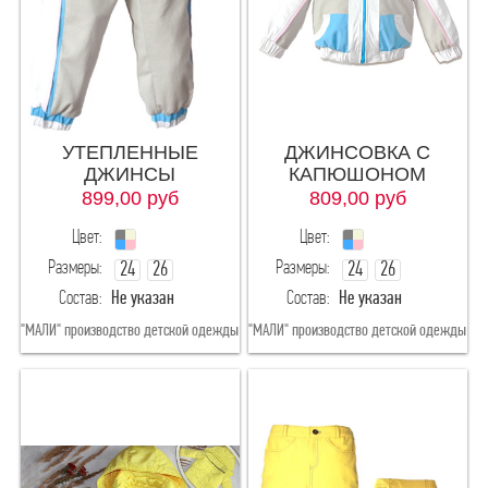
XXXXL
XXXXXL
XXXXXXL
XXXXXXXL
28(рост98-104)
XXXXXXXXL
УТЕПЛЕННЫЕ
ДЖИНСОВКА С
ДЖИНСЫ
КАПЮШОНОМ
28(рост92)
899,00
руб
809,00
руб
Цвет:
Цвет:
Рост
Размеры:
Размеры:
24
26
24
26
Состав:
Не указан
Состав:
Не указан
28
62
86
"МАЛИ" производство детской одежды
"МАЛИ" производство детской одежды
92
98
104
110
116
122-146