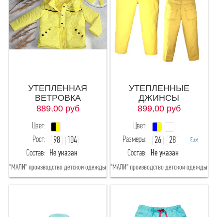
122
128
134
140
146
152-170
УТЕПЛЕННАЯ
УТЕПЛЕННЫЕ
152
158
ВЕТРОВКА
ДЖИНСЫ
889,00
руб
899,00
руб
164
176-190
Цвет:
Цвет:
Рост:
Размеры:
98
104
26
28
Еще
Материал
Состав:
Не указан
Состав:
Не указан
30
32
"МАЛИ" производство детской одежды
"МАЛИ" производство детской одежды
хб
меринос
хлопок/ПАН
шерсть/ПАН