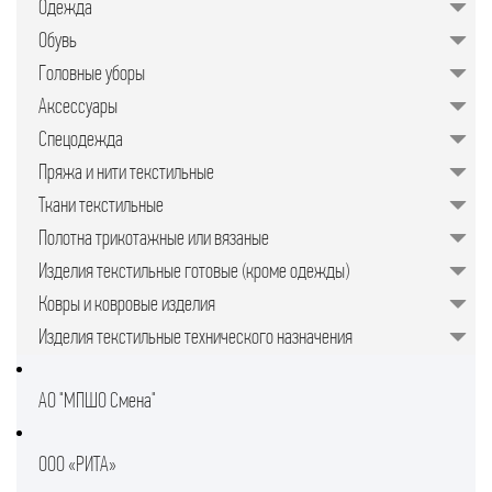
Одежда
значительно упрощает задачу для
руководителей предприятий,
Обувь
менеджеров по закупкам или
специалистов отдела продаж.
Головные уборы
Подобрать качественные изделия в
нужном количестве, минуя
Аксессуары
посредников, позволяет закупочная
торговая площадка в интернете.
Спецодежда
Пряжа и нити текстильные
Ткани текстильные
Полотна трикотажные или вязаные
Изделия текстильные готовые (кроме одежды)
Ковры и ковровые изделия
Изделия текстильные технического назначения
АО "МПШО Смена"
ООО «РИТА»