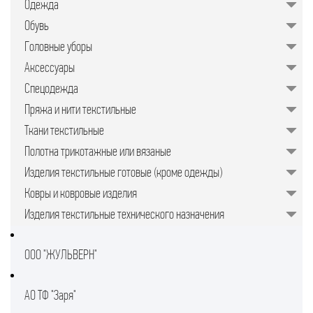
Одежда
значительно упрощает задачу для
руководителей предприятий,
Обувь
менеджеров по закупкам или
специалистов отдела продаж.
Головные уборы
Подобрать качественные изделия в
нужном количестве, минуя
Аксессуары
посредников, позволяет закупочная
торговая площадка в интернете.
Спецодежда
Пряжа и нити текстильные
Ткани текстильные
Полотна трикотажные или вязаные
Изделия текстильные готовые (кроме одежды)
Ковры и ковровые изделия
Изделия текстильные технического назначения
ООО "ЖУЛЬВЕРН"
АО ТФ "Заря"