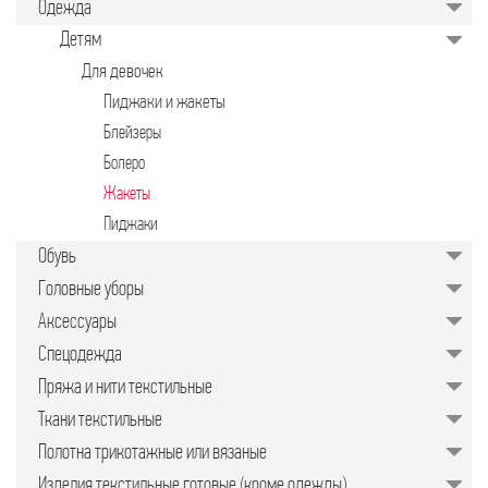
Одежда
значительно упрощает задачу для
руководителей предприятий,
Детям
менеджеров по закупкам или
специалистов отдела продаж.
Для девочек
Подобрать качественные изделия в
нужном количестве, минуя
Пиджаки и жакеты
посредников, позволяет закупочная
торговая площадка в интернете.
Блейзеры
Болеро
Жакеты
Пиджаки
Обувь
Головные уборы
Аксессуары
Спецодежда
Пряжа и нити текстильные
Ткани текстильные
Полотна трикотажные или вязаные
Изделия текстильные готовые (кроме одежды)