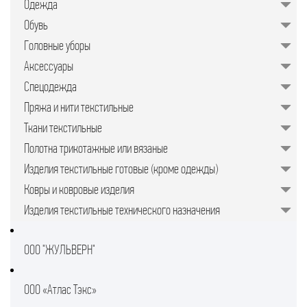
Одежда
значительно упрощает задачу для
руководителей предприятий,
Обувь
менеджеров по закупкам или
специалистов отдела продаж.
Головные уборы
Подобрать качественные изделия в
нужном количестве, минуя
Аксессуары
посредников, позволяет закупочная
торговая площадка в интернете.
Спецодежда
Пряжа и нити текстильные
Ткани текстильные
Полотна трикотажные или вязаные
Изделия текстильные готовые (кроме одежды)
Ковры и ковровые изделия
Изделия текстильные технического назначения
ООО "ЖУЛЬВЕРН"
ООО «Атлас Тэкс»