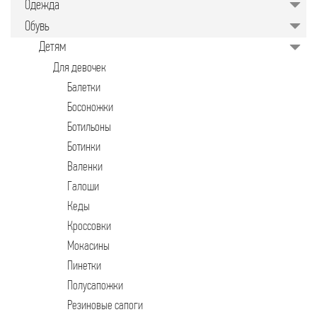
Одежда
значительно упрощает задачу для
руководителей предприятий,
Обувь
менеджеров по закупкам или
специалистов отдела продаж.
Детям
Подобрать качественные изделия в
нужном количестве, минуя
Для девочек
посредников, позволяет закупочная
торговая площадка в интернете.
Балетки
Босоножки
Ботильоны
Ботинки
Валенки
Галоши
Кеды
Кроссовки
Мокасины
Пинетки
Полусапожки
Резиновые сапоги