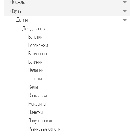
Одежда
значительно упрощает задачу для
руководителей предприятий,
Обувь
менеджеров по закупкам или
специалистов отдела продаж.
Детям
Подобрать качественные изделия в
нужном количестве, минуя
Для девочек
посредников, позволяет закупочная
торговая площадка в интернете.
Балетки
Босоножки
Ботильоны
Ботинки
Валенки
Галоши
Кеды
Кроссовки
Мокасины
Пинетки
Полусапожки
Резиновые сапоги