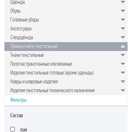
Одежда
значительно упрощает задачу для
руководителей предприятий,
Обувь
менеджеров по закупкам или
специалистов отдела продаж.
Головные уборы
Подобрать качественные изделия в
нужном количестве, минуя
Аксессуары
посредников, позволяет закупочная
торговая площадка в интернете.
Спецодежда
Пряжа и нити текстильные
Ткани текстильные
Полотна трикотажные или вязаные
Изделия текстильные готовые (кроме одежды)
Ковры и ковровые изделия
Изделия текстильные технического назначения
Фильтры:
Состав
пан