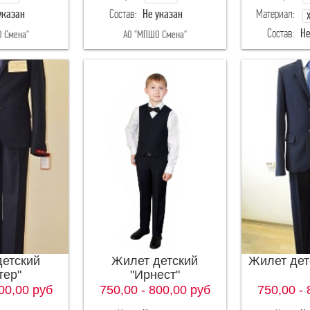
указан
Состав:
Не указан
Материал:
2-64
122-64
Состав:
Не
 Смена"
АО "МПШО Смена"
м
8-68
128-68
ИП Орлова Екате
4-64
134-72
детский
Жилет детский
Жилет дет
тер"
"Ирнест"
00,00
руб
750,00 - 800,00
руб
750,00 - 