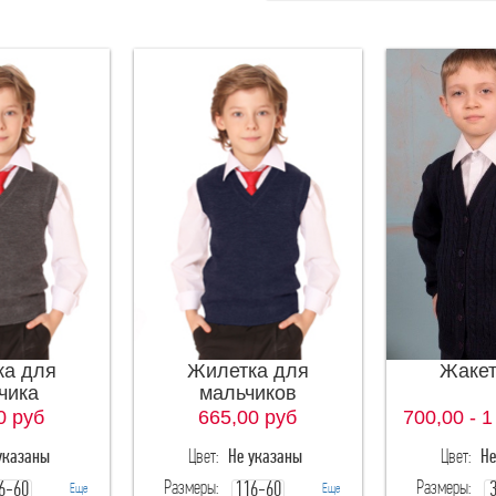
ка для
Жилетка для
Жакет
чика
мальчиков
0
руб
665,00
руб
700,00 - 1
указаны
Цвет:
Не указаны
Цвет:
Не
Размеры:
Размеры:
6-60
116-60
Еще
Еще