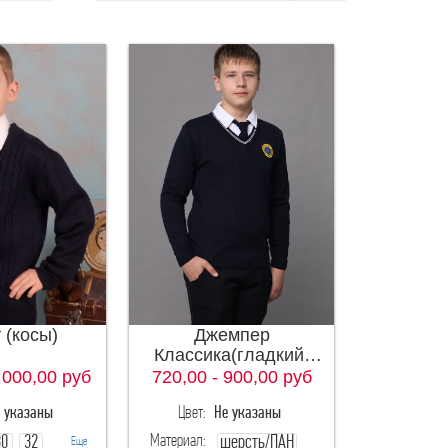
 (косы)
Джемпер
Классика(гладкий)
для мальчиков
 000,00
руб
720,00 - 900,00
руб
 указаны
Цвет:
Не указаны
Материал:
30
32
шерсть/ПАН
Еще