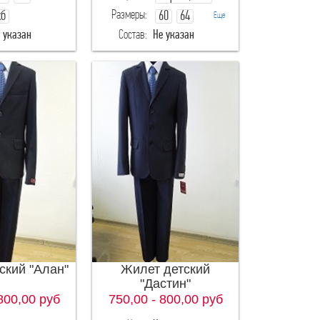
Размеры:
хб
60
64
34
36
Еще
 указан
Состав:
Не указан
еринос
68
72
рина Александровна
АО "Тульский трикотаж"
ский "Алан"
Жилет детский
"Дастин"
800,00
руб
750,00 - 800,00
руб