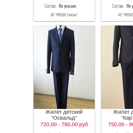
Состав:
Не указан
Состав:
Не 
134-72
12
АО "МПШО Смена"
АО "МПШО
140-68
12
140-76
13
Жилет детский
Жилет 
"Освальд"
"Кар
720,00 - 780,00
руб
750,00 - 8