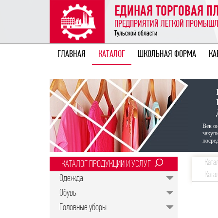
ЕДИНАЯ ТОРГОВАЯ 
ПРЕДПРИЯТИЙ ЛЕГКОЙ ПРОМЫШ
Тульской области
ГЛАВНАЯ
КАТАЛОГ
ШКОЛЬНАЯ ФОРМА
КА
Век о
закуп
посред
Ката
КАТАЛОГ ПРОДУКЦИИ И УСЛУГ
Ката
Одежда
Обувь
Головные уборы