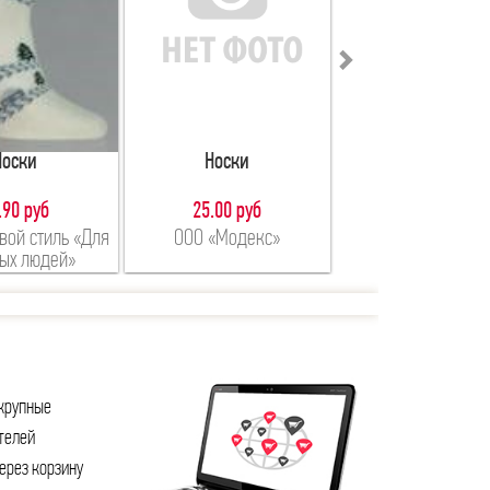
Носки
Носки
Носки
.90 руб
25.00 руб
37.30 руб
вой стиль «Для
ООО «Модекс»
ООО «Деловой стил
ых людей»
деловых люде
крупные
телей
ерез корзину