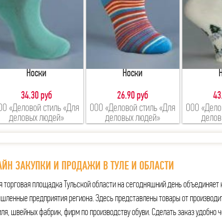
Носки
Носки
34.30 руб
26.90 руб
43
ОО «Деловой стиль «Для
ООО «Деловой стиль «Для
ООО «Дело
деловых людей»
деловых людей»
делов
ЙН ЗАКУПКИ И ПРОДАЖИ В ТУЛЕ И ОБЛАСТИ
я торговая площадка Тульской области на сегодняшний день объединяет 
шленные предприятия региона. Здесь представлены товары от производи
ля, швейных фабрик, фирм по производству обуви. Сделать заказ удобно ч