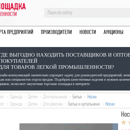
ПЛОЩАДКА
ЛЕННОСТИ
РТА ПРЕДПРИЯТИЙ
ПРОИЗВОДИТЕЛИ
НОВОСТИ
АУКЦИОНЫ
ГДЕ ВЫГОДНО НАХОДИТЬ ПОСТАВЩИКОВ И ОПТО
ПОКУПАТЕЛЕЙ
ДЛЯ ТОВАРОВ ЛЕГКОЙ ПРОМЫШЛЕННОСТИ?
нлайн-коммуникаций значительно упрощает задачу для руководителей предприятий, мен
кам или специалистов отдела продаж. Подобрать качественные изделия в нужном количе
ников, позволяет закупочная торговая площадка в интернете.
лог
Одежда
Детям
Для мальчиков
Белье
Носки
лог
Одежда
Детям
Для девочек
Белье и купальники
Носки
Нос