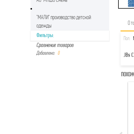
АО "МПШО Смена"
"МАЛИ" производство детской
О т
одежды
Фильтры:
Пол:
Сравнение товаров
Добавлено:
0
JBs C
ПОХОЖ