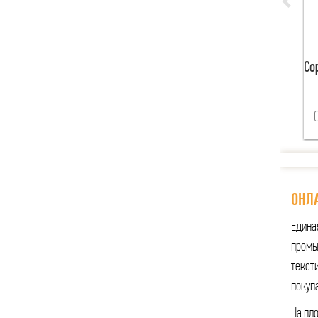
Со
ОНЛА
Едина
промы
тексти
покуп
На пл