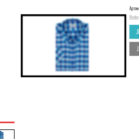
Артик
Инфо
Д