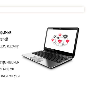
крупные
телей
ерез корзину
устраиваемых
е быструю
рвиса могут и