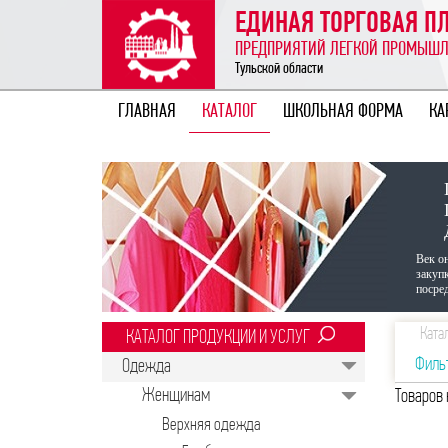
ЕДИНАЯ ТОРГОВАЯ 
ПРЕДПРИЯТИЙ ЛЕГКОЙ ПРОМЫШ
Тульской области
ГЛАВНАЯ
КАТАЛОГ
ШКОЛЬНАЯ ФОРМА
КА
Век о
закуп
посред
Ката
КАТАЛОГ ПРОДУКЦИИ И УСЛУГ
Филь
Одежда
Женщинам
Товаров 
Верхняя одежда