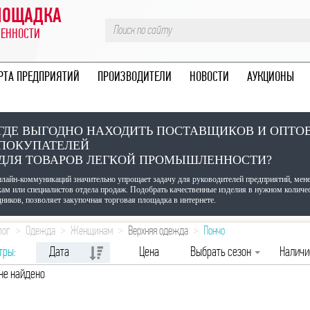
ПЛОЩАДКА
ЛЕННОСТИ
РТА ПРЕДПРИЯТИЙ
ПРОИЗВОДИТЕЛИ
НОВОСТИ
АУКЦИОНЫ
ГДЕ ВЫГОДНО НАХОДИТЬ ПОСТАВЩИКОВ И ОПТО
ПОКУПАТЕЛЕЙ
ДЛЯ ТОВАРОВ ЛЕГКОЙ ПРОМЫШЛЕННОСТИ?
нлайн-коммуникаций значительно упрощает задачу для руководителей предприятий, мен
кам или специалистов отдела продаж. Подобрать качественные изделия в нужном количе
ников, позволяет закупочная торговая площадка в интернете.
лог
Одежда
Женщинам
Верхняя одежда
Пончо
тры:
Дата
Цена
Выбрать сезон
Налич
не найдено