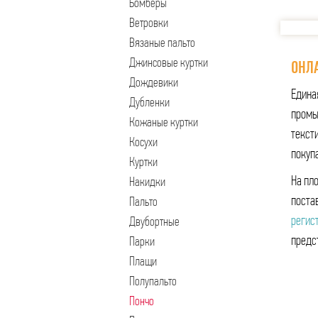
Бомберы
Ветровки
Вязаные пальто
Джинсовые куртки
ОНЛА
Дождевики
Едина
Дубленки
промы
Кожаные куртки
тексти
Косухи
покуп
Куртки
На пл
Накидки
поста
Пальто
регис
Двубортные
предс
Парки
Плащи
Полупальто
Пончо