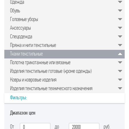
Одежда
значительно упрощает задачу для
руководителей предприятий,
Обувь
менеджеров по закупкам или
специалистов отдела продаж.
Головные уборы
Подобрать качественные изделия в
нужном количестве, минуя
Аксессуары
посредников, позволяет закупочная
торговая площадка в интернете.
Спецодежда
Пряжа и нити текстильные
Ткани текстильные
Полотна трикотажные или вязаные
Изделия текстильные готовые (кроме одежды)
Ковры и ковровые изделия
Изделия текстильные технического назначения
Фильтры:
Диапазон цен
От
до
руб.