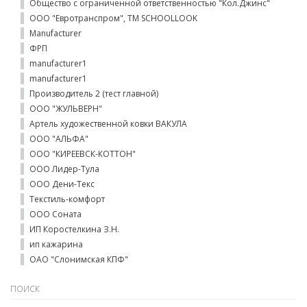
Общество с ограниченной ответственностью "Кол.Джинс"
ООО "Евротранспром", ТМ SCHOOLLOOK
Manufacturer
ФРП
manufacturer1
manufacturer1
Производитель 2 (тест главной)
ООО "ЖУЛЬВЕРН"
Артель художественной ковки ВАКУЛА
ООО "АЛЬФА"
ООО "КИРЕЕВСК-КОТТОН"
ООО Лидер-Тула
ООО Дени-Текс
Текстиль-комфорт
ООО Соната
ИП Коростелкина З.Н.
ип кажарина
ОАО "Слонимская КПФ"
ПОИСК