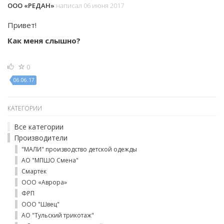
ООО «РЕДАН»
написал 06 июня 2017
Привет!
Как меня слышно?
0
06.06.17
КАТЕГОРИИ
Все категории
Производители
"МАЛИ" производство детской одежды
АО "МПШО Смена"
Смартек
ООО «Аврора»
ФРП
ООО "Швец"
АО "Тульский трикотаж"