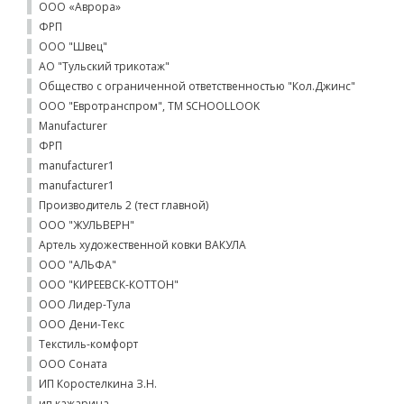
ООО «Аврора»
ФРП
ООО "Швец"
АО "Тульский трикотаж"
Общество с ограниченной ответственностью "Кол.Джинс"
ООО "Евротранспром", ТМ SCHOOLLOOK
Manufacturer
ФРП
manufacturer1
manufacturer1
Производитель 2 (тест главной)
ООО "ЖУЛЬВЕРН"
Артель художественной ковки ВАКУЛА
ООО "АЛЬФА"
ООО "КИРЕЕВСК-КОТТОН"
ООО Лидер-Тула
ООО Дени-Текс
Текстиль-комфорт
ООО Соната
ИП Коростелкина З.Н.
ип кажарина