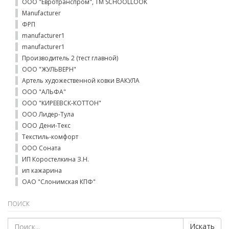
ООО "Евротранспром", ТМ SCHOOLLOOK
Manufacturer
ФРП
manufacturer1
manufacturer1
Производитель 2 (тест главной)
ООО "ЖУЛЬВЕРН"
Артель художественной ковки ВАКУЛА
ООО "АЛЬФА"
ООО "КИРЕЕВСК-КОТТОН"
ООО Лидер-Тула
ООО Дени-Текс
Текстиль-комфорт
ООО Соната
ИП Коростелкина З.Н.
ип кажарина
ОАО "Слонимская КПФ"
ПОИСК
Искать