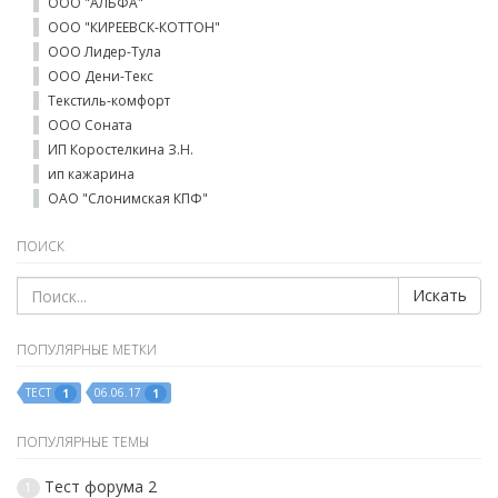
ООО "АЛЬФА"
ООО "КИРЕЕВСК-КОТТОН"
ООО Лидер-Тула
ООО Дени-Текс
Текстиль-комфорт
ООО Соната
ИП Коростелкина З.Н.
ип кажарина
ОАО "Слонимская КПФ"
ПОИСК
Искать
ПОПУЛЯРНЫЕ МЕТКИ
ТЕСТ
06.06.17
1
1
ПОПУЛЯРНЫЕ ТЕМЫ
Тест форума 2
1