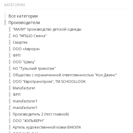
КАТЕГОРИИ
Все категории
Производители
"МАЛИ" производство детской одежды
АО "МПШО Смена"
Смартек
ООО «Аврора»
ФРП
ООО "Швец"
АО "Тульский трикотаж"
Общество с ограниченной ответственностью "Кол.Джинс"
ООО "Евротранспром", ТМ SCHOOLLOOK
Manufacturer
ФРП
manufacturer1
manufacturer1
Производитель 2 (тест главной)
ООО "ЖУЛЬВЕРН"
Артель художественной ковки ВАКУЛА