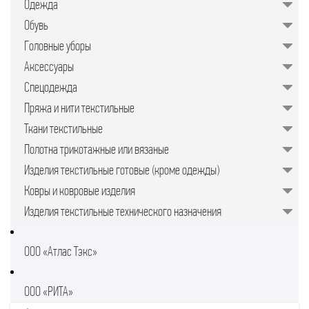
Одежда
значительно упрощает задачу для
руководителей предприятий,
Обувь
менеджеров по закупкам или
специалистов отдела продаж.
Головные уборы
Подобрать качественные изделия в
нужном количестве, минуя
Аксессуары
посредников, позволяет закупочная
торговая площадка в интернете.
Спецодежда
Пряжа и нити текстильные
Ткани текстильные
Полотна трикотажные или вязаные
Изделия текстильные готовые (кроме одежды)
Ковры и ковровые изделия
Изделия текстильные технического назначения
ООО «Атлас Тэкс»
ООО «РИТА»