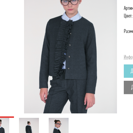
Артик
Цвет:
Разм
Инфо
Д