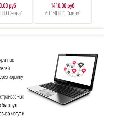
0.00 руб
1410.00 руб
6400.00 руб
ПШО Смена"
АО "МПШО Смена"
ООО "ЖУЛЬВЕР
крупные
телей
ерез корзину
устраиваемых
е быструю
рвиса могут и