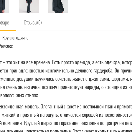
оваре
Отзывы(0)
Круглогодично
Унисекс
 - это хит на все времена. Есть просто одежда, а есть одежда, кот
ается принадлежностью исключительно делового гардероба. Он прочн
еменные девушки научились сочетать жакет с джинсами, шортами,
дня очень эклектична, поэтому приветствует наряды, состоящие из 
ивоположных стилях.
евзойденная модель. Элегантный жакет из костюмной ткани прямого 
ь мягкий и приятный на ощупь, отличается хорошей износостойкость
й компании. Круглый вырез по горловине, застежка по центру на пе
ные длинные, контрастная подкладка. Этот жакет входит в лимитир