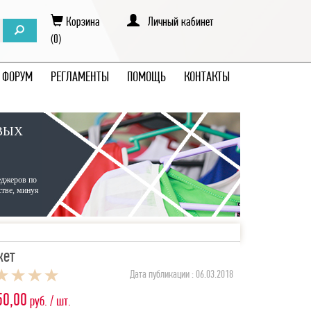
Корзина
Личный кабинет
(0)
ФОРУМ
РЕГЛАМЕНТЫ
ПОМОЩЬ
КОНТАКТЫ
ВЫХ
еджеров по
стве, минуя
ет
Дата публикации : 06.03.2018
50,00
руб. / шт.