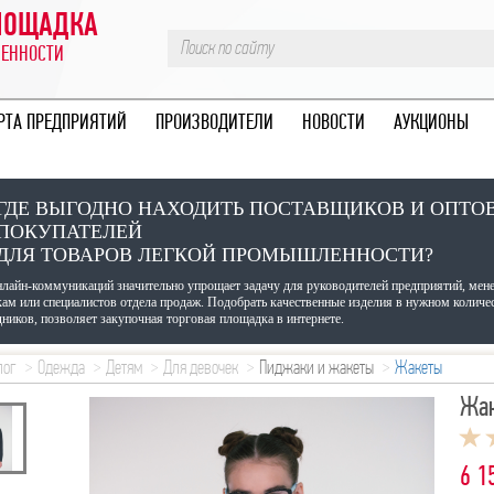
ПЛОЩАДКА
ЛЕННОСТИ
РТА ПРЕДПРИЯТИЙ
ПРОИЗВОДИТЕЛИ
НОВОСТИ
АУКЦИОНЫ
ГДЕ ВЫГОДНО НАХОДИТЬ ПОСТАВЩИКОВ И ОПТО
ПОКУПАТЕЛЕЙ
ДЛЯ ТОВАРОВ ЛЕГКОЙ ПРОМЫШЛЕННОСТИ?
нлайн-коммуникаций значительно упрощает задачу для руководителей предприятий, мен
кам или специалистов отдела продаж. Подобрать качественные изделия в нужном количе
ников, позволяет закупочная торговая площадка в интернете.
лог
Одежда
Детям
Для девочек
Пиджаки и жакеты
Жакеты
Жак
6 1