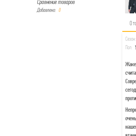
Сравнение товаров
Добавлено:
0
О т
Сезон:
Пол:
Жакет
счит
Совр
сего
прот
Непр
очен
наше
втач