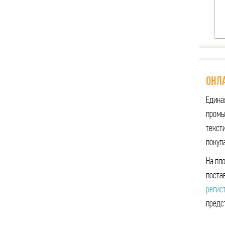
ОНЛА
Едина
промы
тексти
покуп
На пл
поста
регис
предс