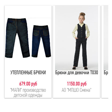
УТЕПЛЕННЫЕ БРЮКИ
Брюки для девочки Т030
Брюк
679.00 руб
1150.00 руб
"МАЛИ" производство
АО "МПШО Смена"
детской одежды