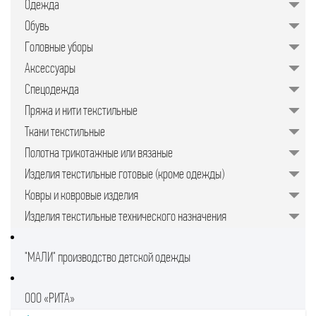
Одежда
значительно упрощает задачу для
руководителей предприятий,
Обувь
менеджеров по закупкам или
специалистов отдела продаж.
Головные уборы
Подобрать качественные изделия в
нужном количестве, минуя
Аксессуары
посредников, позволяет закупочная
торговая площадка в интернете.
Спецодежда
Пряжа и нити текстильные
Ткани текстильные
Полотна трикотажные или вязаные
Изделия текстильные готовые (кроме одежды)
Ковры и ковровые изделия
Изделия текстильные технического назначения
"МАЛИ" производство детской одежды
ООО «РИТА»