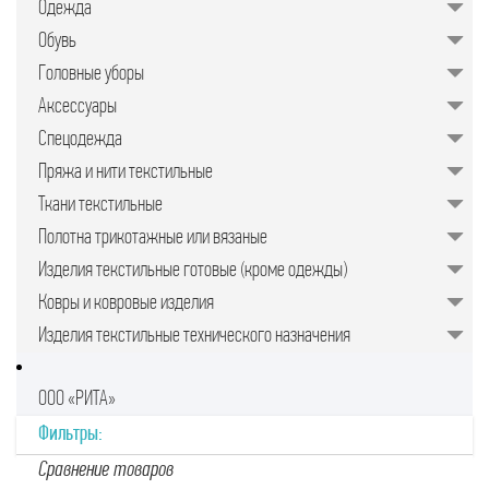
Одежда
значительно упрощает задачу для
руководителей предприятий,
Обувь
менеджеров по закупкам или
специалистов отдела продаж.
Головные уборы
Подобрать качественные изделия в
нужном количестве, минуя
Аксессуары
посредников, позволяет закупочная
торговая площадка в интернете.
Спецодежда
Пряжа и нити текстильные
Ткани текстильные
Полотна трикотажные или вязаные
Изделия текстильные готовые (кроме одежды)
Ковры и ковровые изделия
Изделия текстильные технического назначения
ООО «РИТА»
Фильтры:
Сравнение товаров