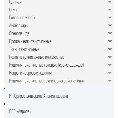
Одежда
значительно упрощает задачу для
руководителей предприятий,
Обувь
менеджеров по закупкам или
специалистов отдела продаж.
Головные уборы
Подобрать качественные изделия в
нужном количестве, минуя
Аксессуары
посредников, позволяет закупочная
торговая площадка в интернете.
Спецодежда
Пряжа и нити текстильные
Ткани текстильные
Полотна трикотажные или вязаные
Изделия текстильные готовые (кроме одежды)
Ковры и ковровые изделия
Изделия текстильные технического назначения
ИП Орлова Екатерина Александровна
ООО «Аврора»