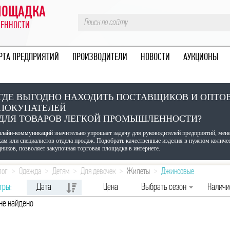
ПЛОЩАДКА
ЛЕННОСТИ
РТА ПРЕДПРИЯТИЙ
ПРОИЗВОДИТЕЛИ
НОВОСТИ
АУКЦИОНЫ
ГДЕ ВЫГОДНО НАХОДИТЬ ПОСТАВЩИКОВ И ОПТО
ПОКУПАТЕЛЕЙ
ДЛЯ ТОВАРОВ ЛЕГКОЙ ПРОМЫШЛЕННОСТИ?
нлайн-коммуникаций значительно упрощает задачу для руководителей предприятий, мен
кам или специалистов отдела продаж. Подобрать качественные изделия в нужном количе
ников, позволяет закупочная торговая площадка в интернете.
лог
Одежда
Детям
Для девочек
Жилеты
Джинсовые
тры:
Дата
Цена
Выбрать сезон
Налич
не найдено