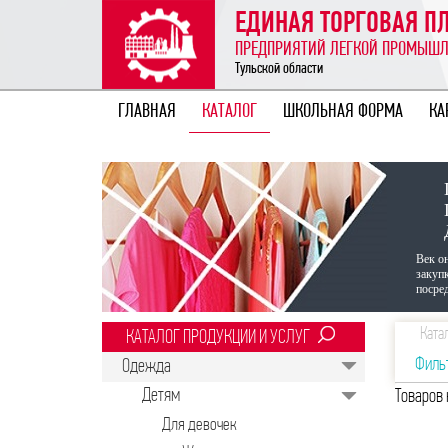
ЕДИНАЯ ТОРГОВАЯ 
ПРЕДПРИЯТИЙ ЛЕГКОЙ ПРОМЫШ
Тульской области
ГЛАВНАЯ
КАТАЛОГ
ШКОЛЬНАЯ ФОРМА
КА
Век о
закуп
посред
Ката
КАТАЛОГ ПРОДУКЦИИ И УСЛУГ
Филь
Одежда
Детям
Товаров 
Для девочек