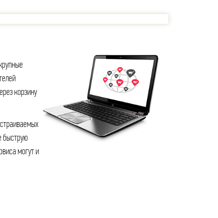
крупные
телей
ерез корзину
устраиваемых
е быструю
рвиса могут и