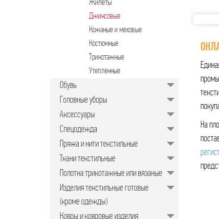
Жилеты
Джинсовые
Кожаные и меховые
Костюмные
ОНЛА
Трикотажные
Едина
Утепленные
промы
Обувь
тексти
Головные уборы
покуп
Аксессуары
На пл
Спецодежда
поста
Пряжа и нити текстильные
регис
Ткани текстильные
предс
Полотна трикотажные или вязаные
Изделия текстильные готовые
(кроме одежды)
Ковры и ковровые изделия