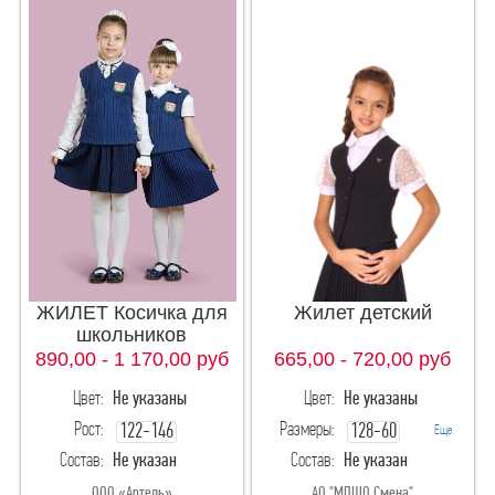
ЖИЛЕТ Косичка для
Жилет детский
школьников
890,00 - 1 170,00
руб
665,00 - 720,00
руб
Цвет:
Не указаны
Цвет:
Не указаны
Рост:
Размеры:
122-146
128-60
Еще
Состав:
Не указан
Состав:
Не указан
152-170
134-64
ООО «Артель»
АО "МПШО Смена"