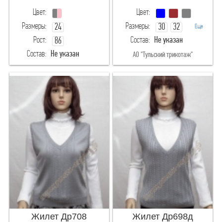
146
152-170
Цвет:
Цвет:
Размеры:
Размеры:
24
30
32
Еще
152
158
Рост:
Состав:
Не указан
86
34
36
Состав:
Не указан
АО "Тульский трикотаж"
164
176-190
"МАЛИ" производство детской одежды
Материал
хб
меринос
шерсть/ПАН
Цвета
Синий
Жилет Др708
Жилет Др698д