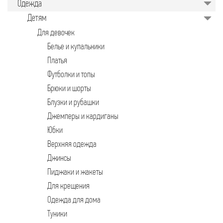
Одежда
значительно упрощает задачу для
руководителей предприятий,
Детям
менеджеров по закупкам или
специалистов отдела продаж.
Для девочек
Подобрать качественные изделия в
нужном количестве, минуя
Белье и купальники
посредников, позволяет закупочная
торговая площадка в интернете.
Платья
Футболки и топы
Брюки и шорты
Блузки и рубашки
Джемперы и кардиганы
Юбки
Верхняя одежда
Джинсы
Пиджаки и жакеты
Для крещения
Одежда для дома
Туники