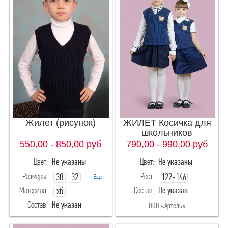
Жилет (рисунок)
ЖИЛЕТ Косичка для
школьников
550,00 - 850,00
руб
790,00 - 990,00
руб
Цвет:
Не указаны
Цвет:
Не указаны
Размеры:
Рост:
30
32
122-146
Еще
Материал:
Состав:
Не указан
хб
34
36
152-170
Состав:
Не указан
меринос
ООО «Артель»
176-190
ИП Орлова Екатерина Александровна