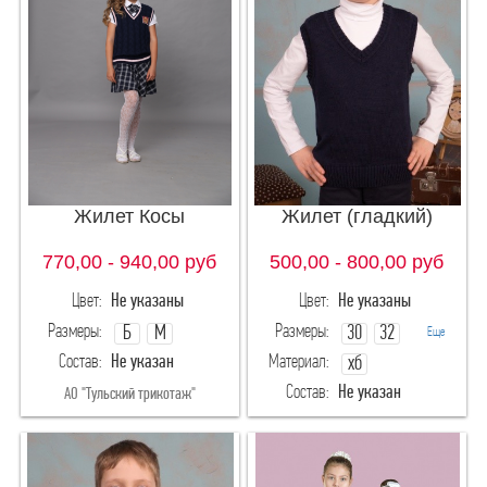
Жилет Косы
Жилет (гладкий)
770,00 - 940,00
руб
500,00 - 800,00
руб
Цвет:
Не указаны
Цвет:
Не указаны
Размеры:
Размеры:
Б
М
30
32
Еще
Состав:
Не указан
Материал:
хб
34
36
Состав:
Не указан
АО "Тульский трикотаж"
меринос
ИП Орлова Екатерина Александровна