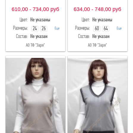
610,00 - 734,00
руб
634,00 - 748,00
руб
Цвет:
Не указаны
Цвет:
Не указаны
Размеры:
Размеры:
24
26
60
64
Еще
Еще
Состав:
Не указан
Состав:
Не указан
30
60
68
72
АО ТФ "Заря"
АО ТФ "Заря"