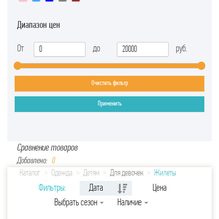
46
48
Диапазон цен
50
52
От
до
руб.
60
64
Очистить фильтр
68
72
Применить
76
80
84
88
Сравнение товаров
Добавлено:
0
92
104
Каталог
Одежда
Детям
Для девочек
Жилеты
Фильтры:
Дата
Цена
116-60
116
Выбрать сезон
Наличие