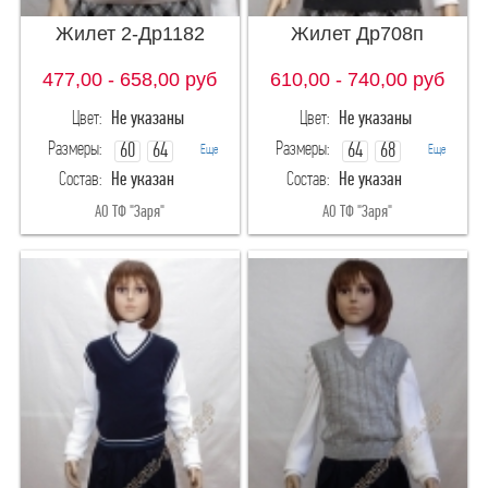
Жилет 2-Др1182
Жилет Др708п
477,00 - 658,00
руб
610,00 - 740,00
руб
Цвет:
Не указаны
Цвет:
Не указаны
Размеры:
Размеры:
60
64
64
68
Еще
Еще
Состав:
Не указан
Состав:
Не указан
68
72
72
76
АО ТФ "Заря"
АО ТФ "Заря"