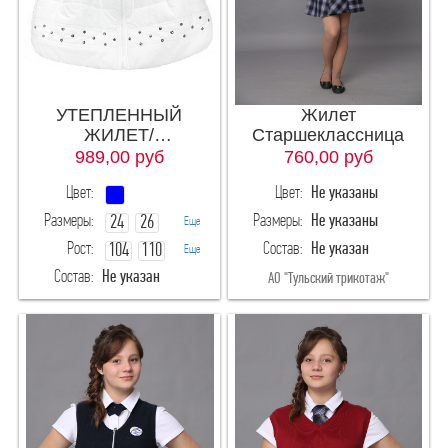
УТЕПЛЕННЫЙ
Жилет
ЖИЛЕТ/
Старшеклассница
ПОЛУПАЛЬТО
989,00
руб
760,00
руб
Цвет:
Цвет:
Не указаны
Размеры:
Размеры:
Не указаны
24
26
Еще
Рост:
Состав:
Не указан
104
110
30
Еще
Состав:
Не указан
116
122
АО "Тульский трикотаж"
28(рост98-104)
"МАЛИ" производство детской одежды