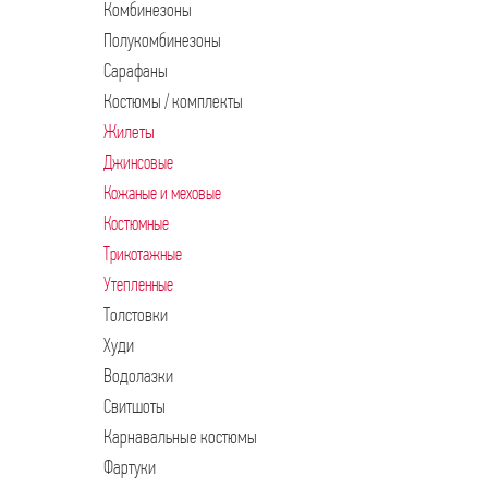
Комбинезоны
Полукомбинезоны
Сарафаны
Костюмы / комплекты
Жилеты
Джинсовые
Кожаные и меховые
Костюмные
Трикотажные
Утепленные
Толстовки
Худи
Водолазки
Свитшоты
Карнавальные костюмы
Фартуки