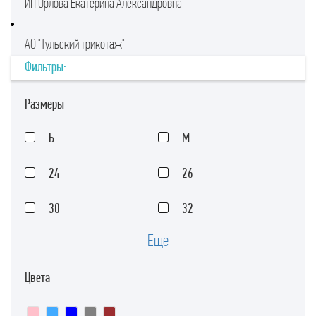
ИП Орлова Екатерина Александровна
АО "Тульский трикотаж"
Фильтры:
Размеры
Б
М
24
26
30
32
Еще
34
36
Цвета
38
40
42
44