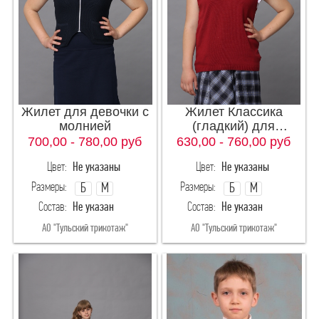
Жилет для девочки с
Жилет Классика
молнией
(гладкий) для
девочек
700,00 - 780,00
руб
630,00 - 760,00
руб
Цвет:
Не указаны
Цвет:
Не указаны
Размеры:
Размеры:
Б
М
Б
М
Состав:
Не указан
Состав:
Не указан
АО "Тульский трикотаж"
АО "Тульский трикотаж"