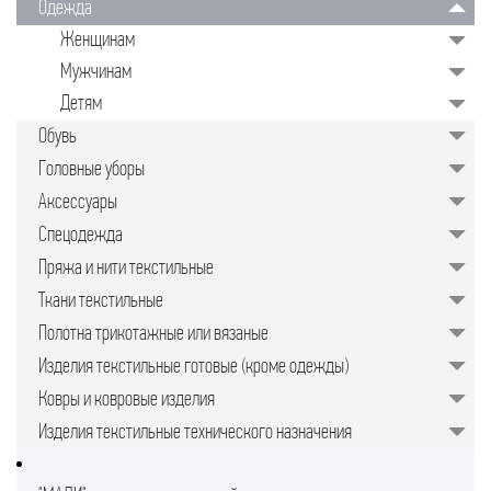
Одежда
значительно упрощает задачу для
руководителей предприятий,
Женщинам
менеджеров по закупкам или
специалистов отдела продаж.
Мужчинам
Подобрать качественные изделия в
нужном количестве, минуя
Детям
посредников, позволяет закупочная
торговая площадка в интернете.
Обувь
Головные уборы
Аксессуары
Спецодежда
Пряжа и нити текстильные
Ткани текстильные
Полотна трикотажные или вязаные
Изделия текстильные готовые (кроме одежды)
Ковры и ковровые изделия
Изделия текстильные технического назначения